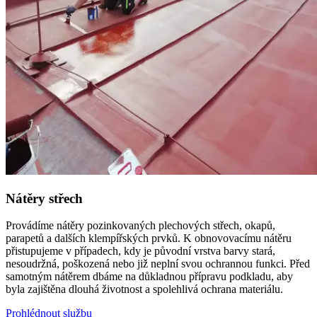
Nátěry střech
Provádíme nátěry pozinkovaných plechových střech, okapů,
parapetů a dalších klempířských prvků. K obnovovacímu nátěru
přistupujeme v případech, kdy je původní vrstva barvy stará,
nesoudržná, poškozená nebo již neplní svou ochrannou funkci. Před
samotným nátěrem dbáme na důkladnou přípravu podkladu, aby
byla zajištěna dlouhá životnost a spolehlivá ochrana materiálu.
Prohlédnout službu