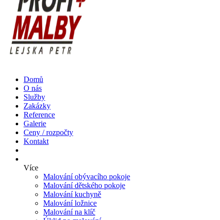
Domů
O nás
Služby
Zakázky
Reference
Galerie
Ceny / rozpočty
Kontakt
Více
Malování obývacího pokoje
Malování dětského pokoje
Malování kuchyně
Malování ložnice
Malování na klíč