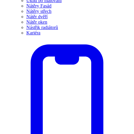
Úklid po malování
Nátěry Fasád
Nátěry střech
Nátěr dvěří
Nátěr oken
Nástřik radiátorů
Kariéra